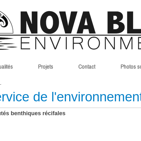
ualités
Projets
Contact
Photos s
rvice de l'environnemen
tés benthiques récifales