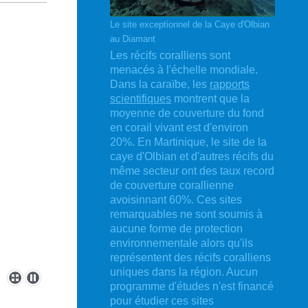
Le site exceptionnel de la Caye d'Olbian
au Diamant
Les récifs coralliens sont
menacés à l'échelle mondiale.
Dans la caraïbe, les
rapports
scientifiques
montrent que la
moyenne de couverture du fond
en corail vivant est d'environ
20%. En Martinique, le site de la
caye d'Olbian et d'autres récifs du
même secteur ont des taux record
de couverture corallienne
avoisinnant 60%. Ces sites
remarquables ne sont soumis à
aucune forme de protection
environnementale alors qu'ils
représentent des récifs coralliens
uniques dans la région. Aucun
programme d'études n'est financé
pour étudier ces sites