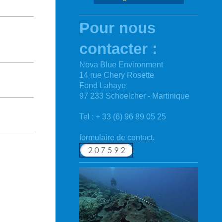
Pour nous
contacter :
Nova Blue Environment
14 rue Chery Rosette
Fond Lahaye
97 233 Schoelcher - Martinique
Tel : + 33 (6) 96 89 05 25
formulaire de contact
.