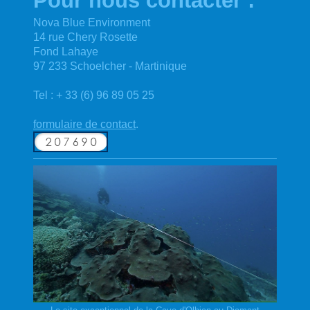
Pour nous contacter :
Nova Blue Environment
14 rue Chery Rosette
Fond Lahaye
97 233 Schoelcher - Martinique
Tel : + 33 (6) 96 89 05 25
formulaire de contact
.